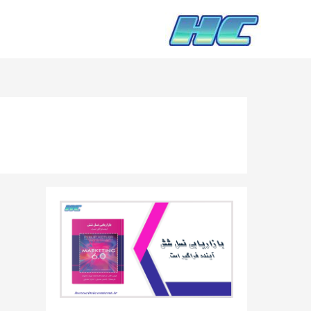
رش
ه
حتوا
کتاب
بازاریابی
نسل
شش