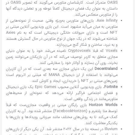
OASIS متمرکز است. کارشناسان متاورس می‌گویند که تصویر OASIS در
داستان به عنوان یک فضای دیجیتال کاملاً غوطه ور و تعاملی دیدگاه آنها
را از متاورس منعکس می‌کند.
Axie Infinity. بازی‌های متاورس به‌ویژه وقتی صحبت از نمونه‌هایی از
متاورس به میان می‌آید مشهود است. این بازی ویدیویی آنلاین مبتنی بر
NFT است و دارای حیوانات خانگی دیجیتالی است که به نام Axies
شناخته می‌شوند که در یک جهان از نوع متاورس در حال گسترش‌ هستند
و به نبرد، ساختن و شکار گنج می‌پردازند.
Voxels که قبلا Cryptovoxels نامیده می‌شد خود را به عنوان دنیای
مجازی متعلق به کاربر توصیف می‌کند که در آن بازیکنان می‌توانند زمین
بخرند، روی آن بسازند و آواتار خود را سفارشی کنند.
Decentraland
این یک دنیای مجازی سه بعدی است که در آن کاربران
می‌توانند با استفاده از ارز دیجیتال MANA که مبتنی بر اتریوم است
زمین‌های مبتنی بر NFT را خریداری، ایجاد و کاوش کنند.
Fortnite
، بازی ویدیویی آنلاین محبوب Epic Games یک بازی دیجیتال
و فضای اجتماعی فراگیر ارائه می‌دهد که نمونه‌ای از محیط‌های
متاورس‌مانند در زندگی واقعی است.
Horizon Worlds
بازی رایگان مبتنی بر واقعیت مجازی‌ست که قبلاً
توسط متا پلتفرم و (FacebookHorizon) منتشر شده بود. آن به کاربران
کمک می‌کند تا به روش‌های مختلف مانند میزبانی رویدادها و بازی‌ها با
یکدیگر معاشرت کنند.
Illuvium در نسخه بتا در سال 2022 منتشر شد. آن یکی دیگر از بازی‌های