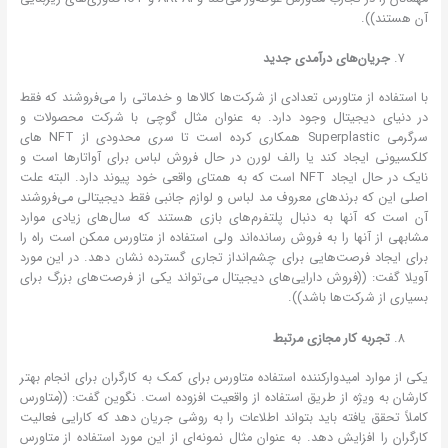
آن هستند)).
جریان‌های درآمدی جدید
با استفاده از متاورس تعدادی از شرکت‌ها کالاها و خدماتی را می‌فروشند که فقط
در دنیای دیجیتال وجود دارد. به عنوان مثال گوچی با شرکت محصولات و
سرگرمی Superplastic همکاری کرده است تا سری محدودی از NFT های
کلکسیونی ایجاد کند یا رالف لورن در حال فروش لباس برای آواتارها است و
نایک در حال ایجاد NFT است که به همتای واقعی خود پیوند دارد. البته علت
اصلی این که برندهای معروف مد لباس و لوازم جانبی فقط دیجیتالی می‌فروشند
آن است که آنها به دنبال پلتفرم‌های بازی هستند که سال‌های زیادی موارد
مشابهی از آنها را به فروش رسانده‌اند ولی استفاده از متاورس ممکن است راه را
برای ایجاد فرصت‌هایی برای چشم‌انداز تجاری گسترده نشان دهد. در این مورد
آویلا گفت: ((فروش دارایی‌های دیجیتال می‌تواند یکی از فرصت‌های بزرگ برای
بسیاری از شرکت‌ها باشد)).
تجربه کار مجازی مرتبط
یکی از موارد امیدوارکننده استفاده متاورس برای کمک به کارگران برای انجام بهتر
کارشان به ویژه از طریق استفاده از واقعیت افزوده است. نگوین گفت: ((متاورس
کاملاً تحقق یافته باید بتواند اطلاعات را به روشی جریان دهد که کارایی فعالیت
کارگران را افزایش دهد. به عنوان مثال نمونه‌ای از این مورد استفاده از متاورس