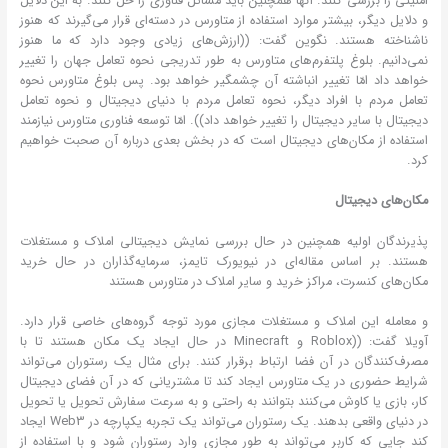
امنیتی را بررسی کنند. آنها همچنین باید مسائل فناوری را حل کنند. به این دلایل
و دلایل دیگر، بیشتر موارد استفاده از متاورس در دسته‌ای قرار می‌گیرند که هنوز
ناشناخته هستند. نگوین گفت: ((ارزش‌های زیادی وجود دارد که ما هنوز
نمی‌دانیم. بلوغ پلتفرم‌های متاورس به طور تدریجی نحوه تعامل جهان را تغییر
خواهد داد امّا تغییر انباشته آن چشمگیر خواهد بود. پس بلوغ متاورس نحوه
تعامل مردم با افراد دیگر، نحوه تعامل مردم با دنیای دیجیتال و نحوه تعامل
دیجیتال با سایر دیجیتال را تغییر خواهد داد)). امّا توسعه فناوری متاورس نیازمند
استفاده از مکان‌های دیجیتال است که در بخش بعدی درباره آن صحبت خواهیم
کرد.
مکان‌های دیجیتال
پذیرندگان اولیه همچنین در حال بررسی نمایش دیجیتالی املاک و مستغلات
هستند. بر اساس مقاله‌ای در نیویورک تایمز، سرمایه‌گذاران در حال خرید
مکان‌های کنسرت، مراکز خرید و سایر املاک در متاورس هستند
و معامله این املاک و مستغلات مجازی مورد توجه گروه‌های خاصی قرار دارد.
آویلا گفت: ((Roblox و Minecraft در حال ایجاد یک مکان هستند تا با
مصرف‌کنندگان در آن فضا ارتباط برقرار کنند. برای مثال یک رستوران می‌تواند
شرایط حضوری در یک متاورس ایجاد کند تا مشتریانی که در آن فضای دیجیتال
کار، بازی یا کاوش می‌کنند بتوانند به راحتی و به سرعت سفارش تحویل یا تحویل
در دنیای واقعی بدهند. یک رستوران می‌تواند یک تجربه یکپارچه در Web3 ایجاد
کند جایی که کاربر می‌تواند به طور مجازی وارد رستوران شود و با استفاده از