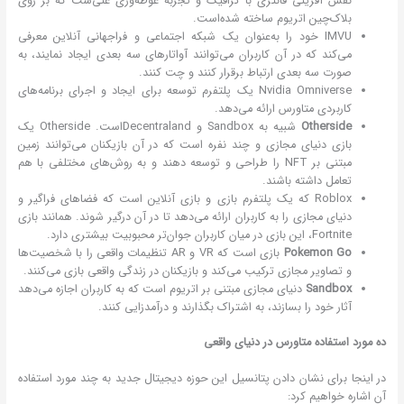
نقش آفرینی فانتزی با گرافیک و تجربه غوطه‌وری غنی‌ست که بر روی
بلاک‌چین اتریوم ساخته شده‌است.
IMVU خود را به‌عنوان یک شبکه اجتماعی و فراجهانی آنلاین معرفی
می‌کند که در آن کاربران می‌توانند آواتارهای سه بعدی ایجاد نمایند، به
صورت سه بعدی ارتباط برقرار کنند و چت کنند.
Nvidia Omniverse یک پلتفرم توسعه برای ایجاد و اجرای برنامه‌های
کاربردی متاورس ارائه می‌دهد.
Otherside
شبیه به Sandbox و Decentralandاست. Otherside یک
بازی دنیای مجازی و چند نفره است که در آن بازیکنان می‌توانند زمین
مبتنی بر NFT را طراحی و توسعه دهند و به روش‌های مختلفی با هم
تعامل داشته باشند.
Roblox که یک پلتفرم بازی و بازی آنلاین است که فضاهای فراگیر و
دنیای مجازی را به کاربران ارائه می‌دهد تا در آن درگیر شوند. همانند بازی
Fortnite، این بازی در میان کاربران جوان‌تر محبوبیت بیشتری دارد.
Pokemon Go
بازی است که VR و AR تنظیمات واقعی را با شخصیت‌ها
و تصاویر مجازی ترکیب می‌کند و بازیکنان در زندگی واقعی بازی می‌کنند.
Sandbox
دنیای مجازی مبتنی بر اتریوم است که به کاربران اجازه می‌دهد
آثار خود را بسازند، به اشتراک بگذارند و درآمدزایی کنند.
ده مورد استفاده متاورس در دنیای واقعی
در اینجا برای نشان دادن پتانسیل این حوزه دیجیتال جدید به چند مورد استفاده
آن اشاره خواهیم کرد: