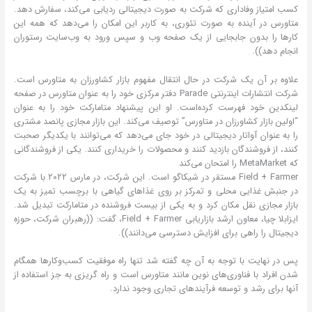
کسب امتیاز وفاداری که شرکت به صورت دیجیتالی ردیابی می‌کند، سفارش دهد.
متاورس در آینده به صورت تئوری، به کاربر این امکان را می‌دهد که همه این
کارها را بدون جابجایی از یک صفحه وب و سپس ورود به وب‌سایت رستوران
انجام دهد)).
علاوه بر آن یک شرکت در حال انتقال مفهوم بازار کشاورزان به متاورس است.
شرکت انتشارات اینترنتی Parade دفتر مرکزی خود را به عنوان متاورس در صفحه
لینکدین خود فهرست کرده‌است. او این پیشنهاد متامارکت خود را به عنوان
“اولین بازار کشاورزان در متاورس” توصیف می‌کند. این بازار مجازی پانصد مشتری
را به عنوان آواتار دیجیتالی در خود جای می‌دهد که می‌توانند با یکدیگر صحبت
کنند، از فروشندگان بازدید کنند و محصولات را خریداری کنند. یکی از فروشندگانی
که MetaMarket را امتحان می‌کند
Field + Farmer مستقر در شیکاگو است. این شرکت، در مارس 2022 با شرکت
در جنبش غذایی محلی و تمرکز بر روی غذاهای گیاهی با برچسب تمیز به یک
بازار مجازی نقل مکان کرد و به یکی از بیست فروشنده در متامارکت تبدیل شد.
ایزابلا چیا، معاون ارشد بازاریابی Field + Farmer، گفت: ((رهبران شرکت، حوزه
دیجیتال را راهی برای افزایش دسترسی می‌دانند)).
پس در نهایت با توجه به آن چه گفته شد تنها راه موفقیت کسب‌وکارها همگام
شدن افراد با فناوری‌های نوین مانند متاورس است و راه گریزی به جز استفاده از
آنها برای رشد و توسعه فرآیندهای تجاری وجود ندارد.