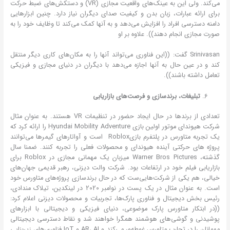
می‌کند. ولی این به عینک‌های واقعیت مجازی (VR) و دستکش‌های ضبط حرکت
برای ارائه عبارات، زبان بدن و کیفیت صدای دیگران نیاز دارد. چنین ابزارهایی
دامنه دسترسی افراد را افزایش می‌دهد و به آنها کمک می‌کند تا وظایف خود را به
صورت مجازی انجام دهند)). علاوه بر او
Srinivasan گفت: ((این فناوری می‌تواند آنها را به مکان‌های کاری دیگر منتقل
کند و در عین حال به آنها اجازه می‌دهد با دیگران در دنیای مجازی و فیزیکی
تعامل داشته باشند)).
تبلیغات، برندسازی و فرصت‌های بازاریابی
تعدادی از برندها در حال ایجاد حضور در تنظیمات VR هستند. به عنوان مثال
شرکت هیوندای موتور اولین بازی Hyundai Mobility Adventure را ارائه کرد که
یک تجربه متاورس در پلتفرم بازیRoblox است و آواتارهای گیمرها می‌توانند
پروژه های حرکتی آینده هیوندای و محصولات فعلی را تجربه کنند. ضمنا سال
گذشته، Warner Bros Pictures میزبان یک مهمانی مجازی در Roblox برای
بازاریابی فیلم خود در ارتفاعات بود. شرکت والت دیزنی، رهبر قدیمی جهان‌های
خیالی، هم یکی از شرکت‌هایی‌ست که در حال برندسازی پروژه‌های متاورس خود
است. به عنوان مثال در یک پست در نوامبر 2020 در لینکدین، تیلاک مندادی،
رئیس بخش دیجیتال و فناوری پارک‌ها، تجربیات و محصولات دیزنی اعلام کرد:
((در ابتکار متاورس پارک موضوعی، دنیای فیزیکی و دیجیتالی با ابزارهای
پوشیدنی و گوشی‌های هوشمند همگرا خواهند شد و نقاط دسترسی دیجیتالی
مهمانان را در تجارب متاورس غوطه‌ور می‌کند و AR، AI و IoT فناوری‌های زیربنایی