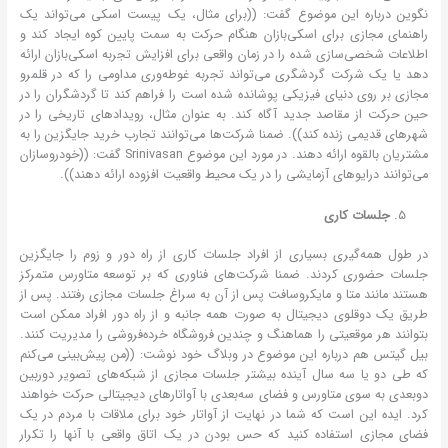
نگوین درباره این موضوع گفت: ((برای مثال، یک پیست اسکی می‌تواند یک
راهنمای مجازی برای اسکی‌بازان هنگام حرکت به سمت پایین کوه ایجاد کند و
اطلاعات شخصی‌سازی شده را در زمان واقعی برای افزایش تجربه اسکی‌بازان ارائه
دهد یا یک شرکت گردشگری می‌تواند تجربه غوطه‌وری مداومی را که در قلمرو
مجازی بر روی دنیای فیزیکی پوشانده شده است را فراهم کند تا گردشگران را در
حین حرکت از مقاصد جدید آگاه کند. به عنوان مثال، رویدادهای تاریخی را در
شهرهای قدیمی زنده کند)). ضمنا شرکت‌ها می‌توانند تجارب خرید جایگزین را به
مشتریان بالقوه ارائه دهند. در مورد این موضوع Srinivasan گفت: ((خودروسازان
می‌توانند درایوهای آزمایشی را در یک محیط واقعیت افزوده ارائه دهند)).
جلسات کاری
در طول همه‌گیری بسیاری از افراد جلسات کاری از راه دور و زوم را جایگزین
جلسات حضوری کردند. ضمنا شرکت‌های فناوری که بر توسعه متاورس متمرکز
هستند مانند متا و مایکروسافت پس از آن به سراغ جلسات مجازی رفتند. پس از
طریق یک دوقلوی دیجیتال به صورت همه جانبه و از راه دور افراد ممکن است
بتوانند هر موقعیتی را هماهنگ و چندین فروشگاه خرده‌فروشی را مدیریت کنند.
بیل گیتس هم درباره این موضوع در وبلاگ خود نوشت: ((من پیش‌بینی می‌کنم
که طی دو یا سه سال آینده بیشتر جلسات مجازی از شبکه‌های تصویر دوربین
دوبعدی به سوی متاورس و فضای سه‌بعدی با آواتارهای دیجیتالی حرکت خواهند
کرد. ایده این است که شما در نهایت از آواتار خود برای ملاقات با مردم در یک
فضای مجازی استفاده کنید که حس بودن در یک اتاق واقعی با آنها را تکرار