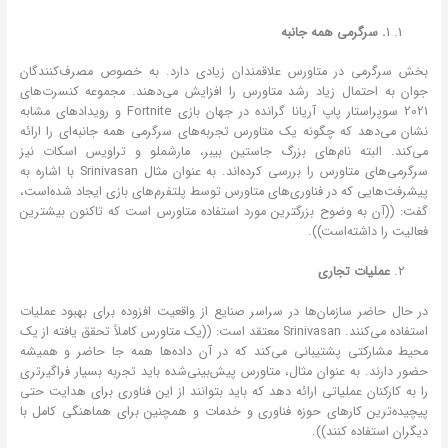
1
. سرگرمی همه جانبه
بخش سرگرمی در متاورس علاقمندان زیادی دارد. به خصوص مصرف‌کنندگان
جوان به احتمال زیاد رشد متاورس را افزایش می‌دهند. مجموعه کنسرت‌های
2021 سوپراستار پاپ آریانا گرانده در جهان بازی Fortnite و رویدادهای مشابه
نشان می‌دهد که چگونه یک متاورس تجربه‌های سرگرمی همه‌ جانبه‌ای را ارائه
می‌کند. البته نام‌های بزرگ جاستین بیبر، مارشملو و تراویس اسکات نیز
سرگرمی‌های متاورس را بررسی کرده‌اند. به عنوان مثال Srinivasan با اشاره به
پیشرفت‌هایی که در فناوری‌های متاورس توسط پلتفرم‌های بازی ایجاد شده‌است،
گفت: ((آن به وضوح بزرگترین مورد استفاده متاورس است که تاکنون بیشترین
فعالیت را داشته‌است)).
عملیات تجاری
در حال حاضر سازمان‌ها در سراسر صنایع از واقعیت افزوده برای بهبود عملیات
استفاده می‌کنند. Srinivasan معتقد است: ((یک متاورس کاملاً تحقق یافته از یک
محیط مشارکتی پشتیبانی می‌کند که در آن داده‌ها همه جا حاضر و همیشه
حضور دارند. به عنوان مثال، متاورس پیش‌بینی‌شده باید تجربه بسیار فراگیرتری
را به کارکنان عملیاتی ارائه دهد که باید بتوانند از این فناوری برای هدایت حتی
پیچیده‌ترین کارهای حوزه فناوری و خدمات و همچنین برای هماهنگی کامل‌ با
دیگران استفاده کنند)).