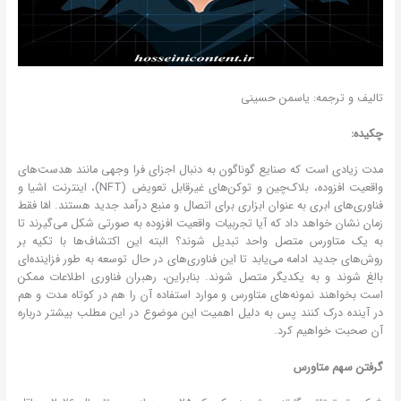
تالیف و ترجمه: یاسمن حسینی
چکیده:
مدت زیادی است که صنایع گوناگون به دنبال اجزای فرا وجهی مانند هدست‌های
واقعیت افزوده، بلاک‌چین و توکن‌های غیرقابل تعویض (NFT)، اینترنت اشیا و
فناوری‌های ابری به عنوان ابزاری برای اتصال و منبع درآمد جدید هستند. امّا فقط
زمان نشان خواهد داد که آیا تجربیات واقعیت افزوده به صورتی شکل می‌گیرند تا
به یک متاورس متصل واحد تبدیل شوند؟ البته این اکتشاف‌ها با تکیه بر
روش‌های جدید ادامه می‌یابد تا این فناوری‌های در حال توسعه به طور فزاینده‌ای
بالغ شوند و به یکدیگر متصل شوند. بنابراین، رهبران فناوری اطلاعات ممکن
است بخواهند نمونه‌های متاورس و موارد استفاده آن را هم در کوتاه مدت و هم
در آینده درک کنند پس به دلیل اهمیت این موضوع در این مطلب بیشتر درباره
آن صحبت خواهیم کرد.
گرفتن سهم متاورس