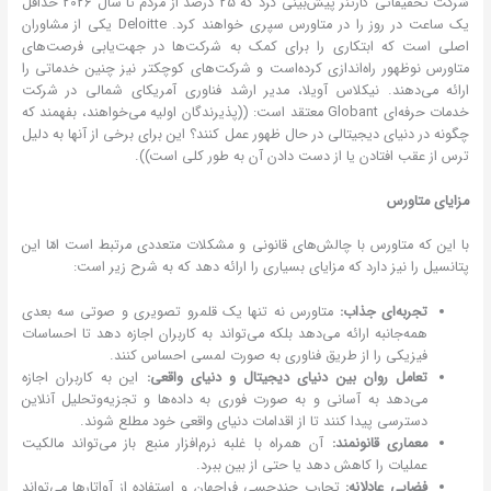
شرکت تحقیقاتی گارتنر پیش‌بینی کرد که 25 درصد از مردم تا سال 2026 حداقل
یک ساعت در روز را در متاورس سپری خواهند کرد. Deloitte یکی از مشاوران
اصلی است که ابتکاری را برای کمک به شرکت‌ها در جهت‌یابی فرصت‌های
متاورس نوظهور راه‌اندازی کرده‌است و شرکت‌های کوچکتر نیز چنین خدماتی را
ارائه می‌دهند. نیکلاس آویلا، مدیر ارشد فناوری آمریکای شمالی در شرکت
خدمات حرفه‌ای Globant معتقد است: ((پذیرندگان اولیه می‌خواهند، بفهمند که
چگونه در دنیای دیجیتالی در حال ظهور عمل کنند؟ این برای برخی از آنها به دلیل
ترس از عقب افتادن یا از دست دادن آن به طور کلی است)).
مزایای متاورس
با این که متاورس با چالش‌های قانونی و مشکلات متعددی مرتبط است امّا این
پتانسیل را نیز دارد که مزایای بسیاری را ارائه دهد که به شرح زیر است:
تجربه‌ای جذاب:
متاورس نه تنها یک قلمرو تصویری و صوتی سه بعدی
همه‌جانبه ارائه می‌دهد بلکه می‌تواند به کاربران اجازه دهد تا احساسات
فیزیکی را از طریق فناوری به صورت لمسی احساس کنند.
تعامل روان بین دنیای دیجیتال و دنیای واقعی:
این به کاربران اجازه
می‌دهد به آسانی و به صورت فوری به داده‌ها و تجزیه‌وتحلیل آنلاین
دسترسی پیدا کنند تا از اقدامات دنیای واقعی خود مطلع شوند.
معماری قانونمند:
آن همراه با غلبه نرم‌افزار منبع باز می‌تواند مالکیت
عملیات را کاهش دهد یا حتی از بین ببرد.
فضایی عادلانه:
تجارب چندحسی فراجهان و استفاده از آواتارها می‌تواند