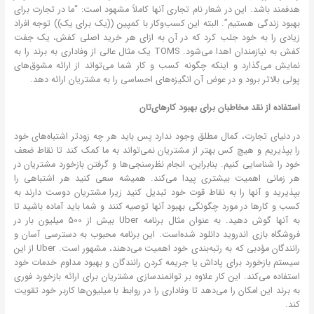
هدفمند باشد. این در شعار نام تجاری آنها کاملاً مشهود است: “ما در تجارت برای
بهبود زندگی هستیم”. البته این کسب‌وکار با کمپین ((یک برای یک)) توجه افراد
زیادی را به خود جلب کرد که در آن به ازای هر خرید اصلی کفش، یک جفت
کفش به نیازمندان اهدا می‌شود. TOMS یک مثال عالی از وفاداری به برند را به
نمایش می‌گذارد و اینکه چگونه کسب و کار شما می‌تواند از ارائه مشوق‌های
پولی بالاتر برود و در عوض آن انگیزه‌های احساسی را به مشتریان ارائه دهد.
استفاده از نقد مخاطبان برای بهبود کارهای‌تان
در دنیای تجارت، کمال مطلق وجود ندارد پس باید هر چه زودتر اشتباه‌های خود
را بپذیریم و هیچ کس بهتر از مشتریان نمی‌تواند به ما کمک کند تا نقاط ضعف
خود را شناسایی کنیم. بنابراین، انجام نظرسنجی‌ها و گرفتن بازخورد مشتریان در
هر زمانی اهمیت بیشتری پیدا می‌کند. همیشه سعی کنید هر اشتباهی را
بپذیرید و آنها را به نقاط قوت خود تبدیل کنید زیرا مشتریان دوست دارند به
کسب و کارها در مورد چگونگی بهبود آنها توصیه کنند و شما باید آماده باشید تا
به آنها گوش دهید. به عنوان مثال برنامه Uber بیش از 500 میلیون بار در
فروشگاه بازی اندروید دانلود شده‌است. این برنامه محبوب به دسترسی آسان و
رانندگان مؤدبی که به رتبه‌بندی خود اهمیت می‌دهند، مشهور است. Uber از این
سیستم بازخورد برای پاداش یا جریمه کردن رانندگان و بهبود مداوم خدمات خود
استفاده می‌کند. این کار علاوه بر توانمندسازی مشتریان برای ارائه بازخورد فوری
به برند این امکان را می‌دهد تا وفاداری را در روابط با میلیون‌ها کاربر خود تقویت
کند.