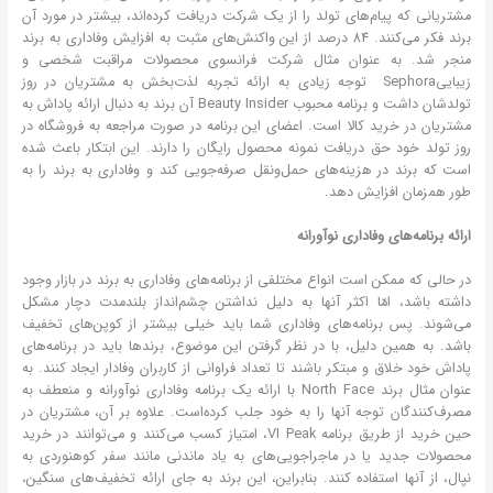
مشتریانی که پیام‌های تولد را از یک شرکت دریافت کرده‌اند، بیشتر در مورد آن
برند فکر می‌کنند. 84 درصد از این واکنش‌های مثبت به افزایش وفاداری به برند
منجر شد. به عنوان مثال شرکت فرانسوی محصولات مراقبت شخصی و
زیباییSephora توجه زیادی به ارائه تجربه لذت‌بخش به مشتریان در روز
تولدشان داشت و برنامه محبوب Beauty Insider آن برند به دنبال ارائه پاداش به
مشتریان در خرید کالا است. اعضای این برنامه در صورت مراجعه به فروشگاه در
روز تولد خود حق دریافت نمونه محصول رایگان را دارند. این ابتکار باعث شده
است که برند در هزینه‌های حمل‌ونقل صرفه‌جویی کند و وفاداری به برند را به
طور همزمان افزایش دهد.
ارائه برنامه‌های وفاداری نوآورانه
در حالی که ممکن است انواع مختلفی از برنامه‌های وفاداری به برند در بازار وجود
داشته باشد، امّا اکثر آنها به دلیل نداشتن چشم‌انداز بلندمدت دچار مشکل
می‌شوند. پس برنامه‌های وفاداری شما باید خیلی بیشتر از کوپن‌های تخفیف
باشد. به همین دلیل، با در نظر گرفتن این موضوع، برندها باید در برنامه‌های
پاداش خود خلاق و مبتکر باشند تا تعداد فراوانی از کاربران وفادار ایجاد کنند. به
عنوان مثال برند North Face با ارائه یک برنامه وفاداری نوآورانه و منعطف به
مصرف‌کنندگان توجه آنها را به خود جلب کرده‌است. علاوه بر آن، مشتریان در
حین خرید از طریق برنامه VI Peak، امتیاز کسب می‌کنند و می‌توانند در خرید
محصولات جدید یا در ماجراجویی‌های به یاد ماندنی مانند سفر کوهنوردی به
نپال، از آنها استفاده کنند. بنابراین، این برند به جای ارائه تخفیف‌های سنگین،