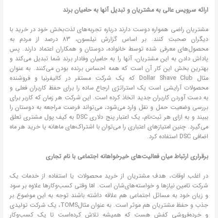
ارائه سرویس عالی به مشتریان و تبدیل آنها به حامیان برند
مشتریان راضی همواره دوست دارند درباره تجربه‌های لذت‌بخش خود در خرید با
دیگران صحبت کنند. بر اساس گزارش نیلسون، 83 درصد از مردم به
محصول‌های معرفی شده توسط خانواده، دوستان و همکاران اعتماد دارند. پس
پاداش دادن به این مشتریان، آنها را به حامیان وفادار برند شما تبدیل می‌کند و
بهترین بخش این کار آن است که همه احساس برنده بودن می‌کنند. به عنوان
مثال Dollar Shave Club که یک شرکت مستقر در کالیفرنیا و فروشنده
محصولات آرایشی است یک استراتژی ارجاع ساده را برای حفظ کاربران فعلی و
به دست آوردن کاربران جدید اتخاذ کرده است. این شرکت هر زمان که کاربر برای
بررسی وضعیت حمل و نقل وارد می‌شود، می‌تواند فرصت مراجعه به دوستان را
ببیند و به ازای هر ثبت‌نام، یک اعتبار پنج دلاری DSC به کیف پول مشتری تعلق
می‌گیرد. چنین امتیازهای اعتباری را می‌توان با اشتراک‌های ماهانه یا خرید هر ماه
اضافی DSC استفاده کرد.
برقراری ارتباط میان فعالیت‌های خیرخواهانه اجتماعی با نام تجاری
در اغلب اوقات، هدف مشتریان از خرید محصولات یا استفاده از خدمات یک
شرکت تامین نیازها و خواسته‌های‌شان است. امّا وقتی کسب‌وکارها علاوه بر سود
و زیان خود به مسائل اجتماعی هم علاقه داشته باشند توجه به این موضوع بر
جذب و حفظ مشتریان هم موثر است. به عنوان مثالTOMS، یک شرکت تولیدی
و خرده‌فروشی کفش هست که همیشه تلاش کرده‌است تا یک کسب‌وکار