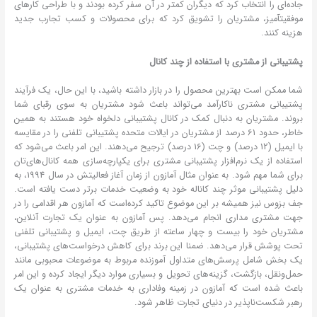
جاده‌ای را انتخاب کرد که دیگران کمتر در آن سفر کرده بودند و با طراحی کارهای
موفقیتآمیز، مشتریان را تشویق کرد که برای محصولات و کسب تجارب جدید
هزینه کنند.
پشتیبانی از مشتری با استفاده از چند کانال
شما ممکن است بهترین محصول را در بازار داشته باشید، با این حال، یک فرآیند
پشتیبانی مشتری ناکارآمد می‌تواند باعث شود مشتریان به سوی رقبای شما
بروند. مشتریان به دنبال کمک در کانال پشتیبانی دلخواه خود هستند به همین
خاطر، حدود 61 درصد از مشتریان در ایالات متحده پشتیبانی تلفنی را در مقایسه
با ایمیل (12 درصد) و چت (16 درصد) ترجیح می‌دهند. این امر باعث می‌شود که
استفاده از یک نرم‌افزار پشتیبانی مشتری برای یکپارچه‌سازی همه کانال‌های‌تان
برای شما مهم‌ شود. به عنوان مثال آمازون از زمان آغاز فعالیتش در سال 1994، به
دلیل پشتیبانی موثر چند کاناله خود به وضعیت خدمات برتر دست یافته است.
جف بزوس نیز همیشه بر این موضوع تاکید کرده‌است که آمازون هر اقدامی را در
جهت مشتری‌ مداری انجام می‌دهد. پس آمازون به عنوان یک تجارت آنلاین،
مشتریان خود را بیست و چهار ساعته از طریق چت، ایمیل و پشتیبانی تلفنی
تحت پوشش قرار می‌دهد. ضمنا این برند برای کاهش درخواست‌های پشتیبانی،
یک بخش شامل پرسش‌های متداول آموزنده مربوط به موضوعات محبوبی مانند
حمل‌ونقل، بازگشت، گزینه‌های تحویل و بسیاری موارد دیگر ایجاد کرده و این امر
باعث شده است که آمازون در زمینه وفاداری به خدمات مشتری به عنوان یک
رهبر شکست‌ناپذیر در دنیای تجارت ظاهر شود.